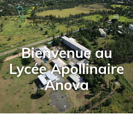
Bienvenue au
Lycée Apollinaire
Anova