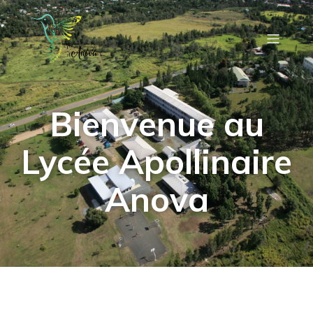
Bienvenue au
Lycée Apollinaire
Anova