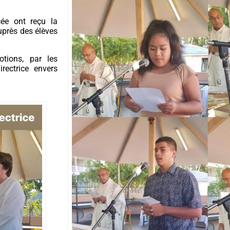
cée ont reçu la
uprès des élèves
tions, par les
rectrice envers