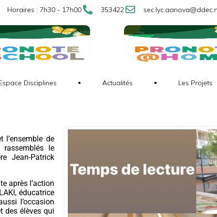
Horaires : 7h30 - 17h00
353422
sec.lyc.aanova@ddec.
Espace Disciplines
Actualités
Les Projets
et l’ensemble de
t rassemblés le
re Jean-Patrick
e après l’action
AKI, éducatrice
 aussi l’occasion
t des élèves qui