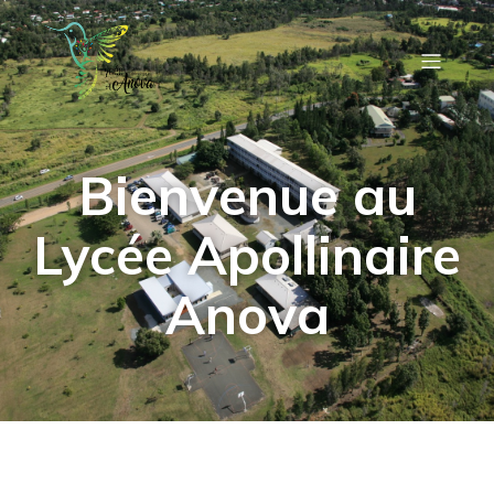
Bienvenue au
Lycée Apollinaire
Anova