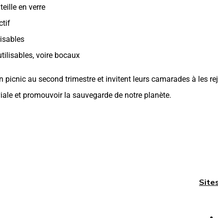
teille en verre
ctif
lisables
utilisables, voire bocaux
 picnic au second trimestre et invitent leurs camarades à les re
ale et promouvoir la sauvegarde de notre planète.
Site