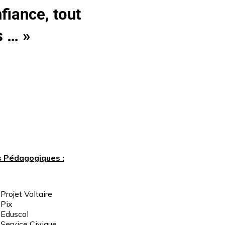
nfiance, tout
s … »
s Pédagogiques :
Projet Voltaire
Pix
Eduscol
Service
Civique