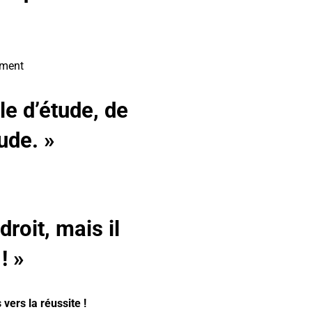
mment
le d’étude, de
ude. »
droit, mais il
! »
vers la réussite !