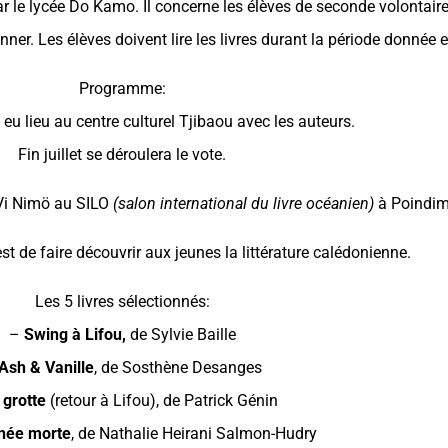
r le lycée Do Kamo. Il concerne les élèves de seconde volontaire.
r. Les élèves doivent lire les livres durant la période donnée et à
Programme:
eu lieu au centre culturel Tjibaou avec les auteurs.
Fin juillet se déroulera le vote.
 Vi Nimö au SILO
(salon international du livre océanien)
à Poindim
st de faire découvrir aux jeunes la littérature calédonienne.
Les 5 livres sélectionnés:
–
Swing à Lifou,
de Sylvie Baille
Ash & Vanille
, de Sosthène Desanges
 grotte
(retour à Lifou), de Patrick Génin
 née morte
, de Nathalie Heirani Salmon-Hudry