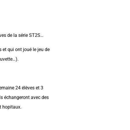
ves de la série ST2S…
et qui ont joué le jeu de
buvette…).
semaine 24 élèves et 3
ils échangeront avec des
t hopitaux.